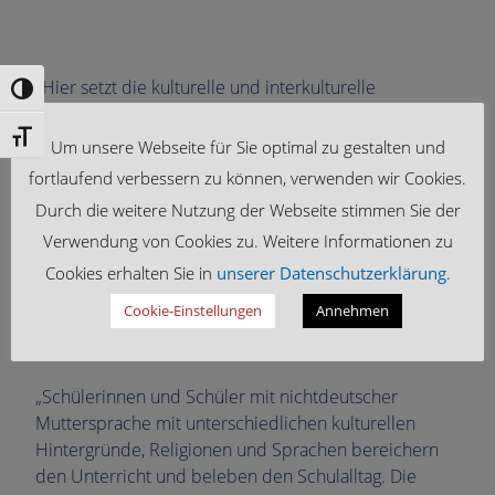
„Hier setzt die kulturelle und interkulturelle
Umschalten auf hohe Kontraste
Erziehung, für die im Rahmen der Deutschklassen ein
eigenes Fach Kulturelle Bildung und Werteerziehung
Schrift vergrößern
Um unsere Webseite für Sie optimal zu gestalten und
eingerichtet wurde, an, die das Kennenlernen der
fortlaufend verbessern zu können, verwenden wir Cookies.
unterschiedlichen Kulturen, gegenseitige Toleranz
Durch die weitere Nutzung der Webseite stimmen Sie der
und Akzeptanz sowie weitergehendes Verständnis im
Verwendung von Cookies zu. Weitere Informationen zu
Umgang der Schülerinnen und Schüler miteinander
beinhaltet.“
Cookies erhalten Sie in
unserer Datenschutzerklärung
.
Quelle: Kultusministerium Bayern
Cookie-Einstellungen
Annehmen
„Schülerinnen und Schüler mit nichtdeutscher
Muttersprache mit unterschiedlichen kulturellen
Hintergründe, Religionen und Sprachen bereichern
den Unterricht und beleben den Schulalltag. Die