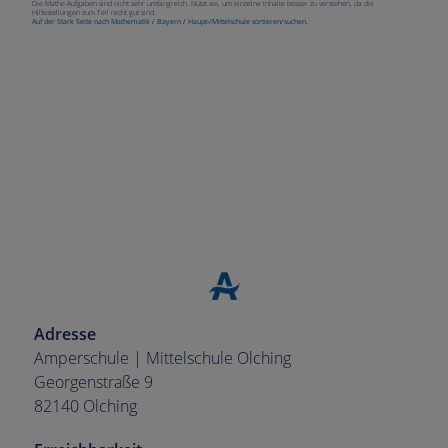
Die Mathe-Aufgaben sind nicht sehr umfangreich. Nutzt sie, um einzelne Inhalte besser zu verstehen, da die
Hilfestellungen zum Teil recht gut sind.
Auf der Stark Seite nach Mathematik / Bayern / Haupt-/Mittelschule sortieren/suchen.
Adresse
Amperschule | Mittelschule Olching
Georgenstraße 9
82140 Olching