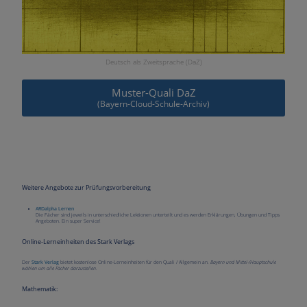
Deutsch als Zweitsprache (DaZ)
Muster-Quali DaZ
(Bayern-Cloud-Schule-Archiv)
Weitere Angebote zur Prüfungsvorbereitung
ARDalpha Lernen
Die Fächer sind jeweils in unterschiedliche Lektionen unterteilt und es werden Erklärungen, Übungen und Tipps
Angeboten. Ein super Service!
Online-Lerneinheiten des Stark Verlags
Der
Stark Verlag
bietet kostenlose Online-Lerneinheiten für den Quali / Allgemein an.
Bayern und Mittel-/Hauptschule
wählen um alle Fächer darzustellen.
Mathematik: