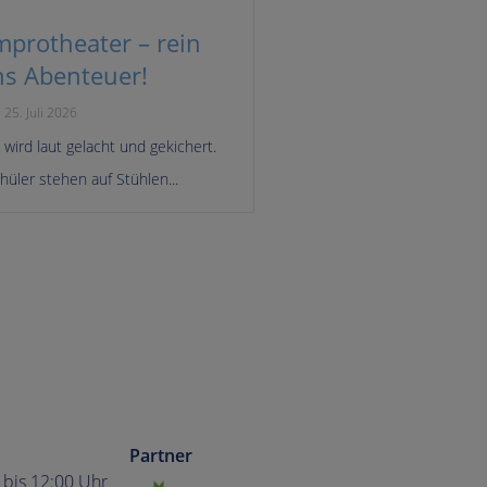
mprotheater – rein
ns Abenteuer!
25. Juli 2026
 wird laut gelacht und gekichert.
hüler stehen auf Stühlen...
Partner
5 bis 12:00 Uhr