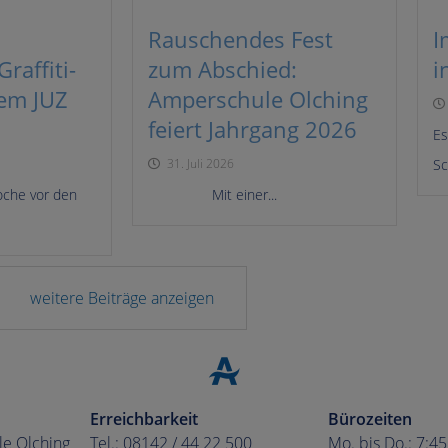
Rauschendes Fest
I
raffiti-
zum Abschied:
i
dem JUZ
Amperschule Olching
feiert Jahrgang 2026
Es
31. Juli 2026
Sc
oche vor den
Mit einer...
weitere Beiträge anzeigen
Erreichbarkeit
Bürozeiten
le Olching
Tel.: 08142 / 44 22 500
Mo. bis Do.: 7:4