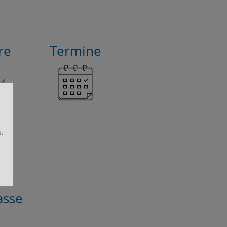
re
Termine
.
asse