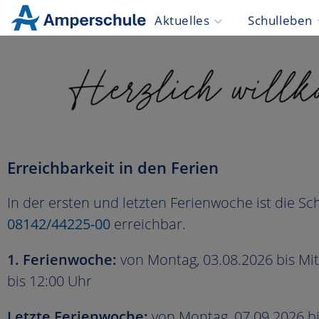
Aktuelles
Schulleben
Erreichbarkeit in den Ferien
In der ersten und letzten Ferienwoche ist die S
08142/44225-00
erreichbar.
1. Ferienwoche:
von Montag, 03.08.2026 bis Mit
bis 12:00 Uhr
Letzte Ferienwoche:
von Montag, 07.09.2026 bis