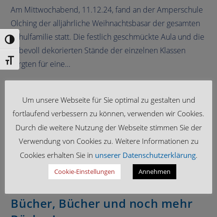
Am Mittwochabend, 11.12.24, fand an der Amperschule
Olching der alljährliche Weihnachtsbasar der gesamten
Schulfamilie statt. Die festlich geschmückte Aula und die
Umschalten auf hohe Kontraste
liebevoll dekorierten Stände der einzelnen Klassen
Schrift vergrößern
sorgten für eine…
Um unsere Webseite für Sie optimal zu gestalten und
fortlaufend verbessern zu können, verwenden wir Cookies.
Durch die weitere Nutzung der Webseite stimmen Sie der
Verwendung von Cookies zu. Weitere Informationen zu
Cookies erhalten Sie in
unserer Datenschutzerklärung
.
Cookie-Einstellungen
Annehmen
2024/25
/
AKTUELLES
/
SCHULLEBEN
Bücher, Bücher und noch mehr