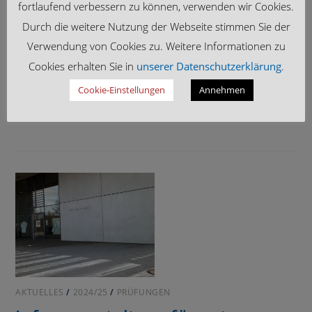
fortlaufend verbessern zu können, verwenden wir Cookies.
Berlin!
Durch die weitere Nutzung der Webseite stimmen Sie der
Verwendung von Cookies zu. Weitere Informationen zu
Unsere 9. Klassen in Berlin vor dem Brandenburger Tor
Cookies erhalten Sie in
unserer Datenschutzerklärung
.
Hinweis: Ein Schüler wurde auf eigenen Wunsch
unkenntlich gemacht. 20 Schüler, 21 Schülerinnen der 9.
Cookie-Einstellungen
Annehmen
Klasse, 2 Klassenlehrer, 2 Lehrerinnen, 1…
AKTUELLES
/
2024/25
/
PRÜFUNGEN