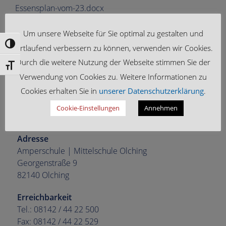
Essensplan-vom-23.docx
Um unsere Webseite für Sie optimal zu gestalten und
Umschalten auf hohe Kontraste
fortlaufend verbessern zu können, verwenden wir Cookies.
Durch die weitere Nutzung der Webseite stimmen Sie der
Schrift vergrößern
Verwendung von Cookies zu. Weitere Informationen zu
Cookies erhalten Sie in
unserer Datenschutzerklärung
.
Cookie-Einstellungen
Annehmen
Adresse
Amperschule | Mittelschule Olching
Georgenstraße 9
82140 Olching
Erreichbarkeit
Tel.: 08142 / 44 22 500
Fax: 08142 / 44 22 529