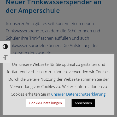
Neuer Trinkwasserspender an
der Amperschule
In unserer Aula gibt es seit kurzem einen neuen
Trinkwasserspender, an dem die Schülerinnen und
Schüler ihre Trinkflaschen auffüllen und auch
Trinkwasser sprudeln können. Die Aufstellung des
Umschalten auf hohe Kontraste
Wasserspenders war ein…
Schrift vergrößern
Um unsere Webseite für Sie optimal zu gestalten und
fortlaufend verbessern zu können, verwenden wir Cookies.
Durch die weitere Nutzung der Webseite stimmen Sie der
2023/24
/
SCHULLEBEN
Verwendung von Cookies zu. Weitere Informationen zu
Die Klasse 6b kocht bunte
Cookies erhalten Sie in
unserer Datenschutzerklärung
.
Pommes!
Cookie-Einstellungen
Annehmen
Im Zuge des GORILLA-Projekts war die 6b in unserer