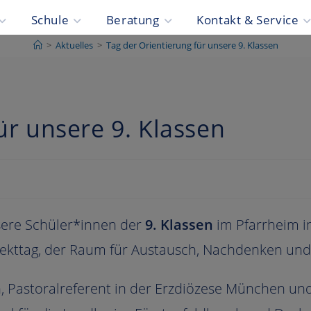
Schule
Beratung
Kontakt & Service
>
Aktuelles
>
Tag der Orientierung für unsere 9. Klassen
ür unsere 9. Klassen
sere Schüler*innen der
9. Klassen
im Pfarrheim in
ojekttag, der Raum für Austausch, Nachdenken un
n
, Pastoralreferent in der Erzdiözese München und