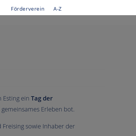
Förderverein
A-Z
 Esting ein
Tag der
d gemeinsames Erleben bot.
 Freising sowie Inhaber der