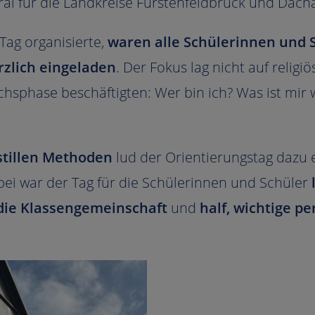
al für die Landkreise Fürstenfeldbruck und Dach
Tag organisierte,
waren alle Schülerinnen und S
zlich eingeladen
. Der Fokus lag nicht auf relig
hsphase beschäftigten: Wer bin ich? Was ist mir w
stillen Methoden
lud der Orientierungstag dazu e
ei war der Tag für die Schülerinnen und Schüler
 die Klassengemeinschaft
und
half, wichtige p