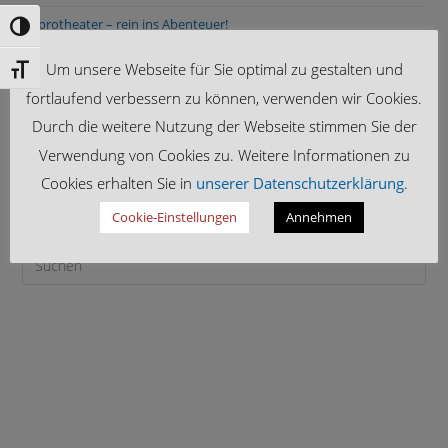
Improtheater – rein ins Abenteuer!
Umschalten auf hohe Kontraste
Abschlussfahrt Berlin 2026
Um unsere Webseite für Sie optimal zu gestalten und
Schrift vergrößern
fortlaufend verbessern zu können, verwenden wir Cookies.
Durch die weitere Nutzung der Webseite stimmen Sie der
Verwendung von Cookies zu. Weitere Informationen zu
Cookies erhalten Sie in
unserer Datenschutzerklärung
.
Cookie-Einstellungen
Annehmen